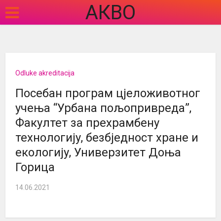
АКВО
Odluke akreditacija
Посебан програм цјеложивотног
учења “Урбана пољопривреда”,
Факултет за прехрамбену
технологију, безбједност хране и
екологију, Универзитет Доња
Горица
14.06.2021