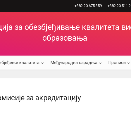
+382 20 675 359
+382 20 511 
ија за обезбјеђивање квалитета в
образовања
збјеђење квалитета
Међународна сарадња
Прописи
мисије за акредитацију
а