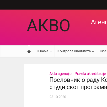
АКВО
Агенц
О нама
Контрола квалитета
Обе
Akta agencije
Pravila akreditacije
•
Пословник о раду Ко
студијског програм
23.10.2020