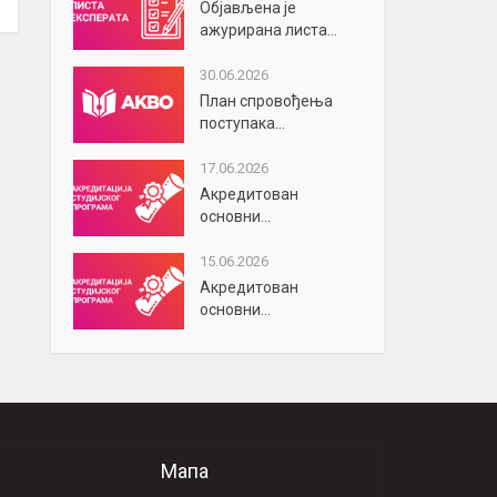
Објављена је
ажурирана листа...
30.06.2026
План спровођења
поступака...
17.06.2026
Акредитован
основни...
15.06.2026
Акредитован
основни...
Мапа