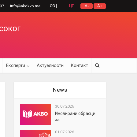
CG |
ЦГ
297
info@akokvo.me
A-
A+
исоког
Експерти
Актуелности
Контакт
News
30.07.2026
Иновирани обрасци
за...
01.07.2026