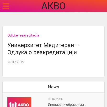
АКВО
Odluke reakreditacija
Универзитет Медитеран –
Одлука о реакредитацији
26.07.2019
News
30.07.2026
Иновирани обрасци за...