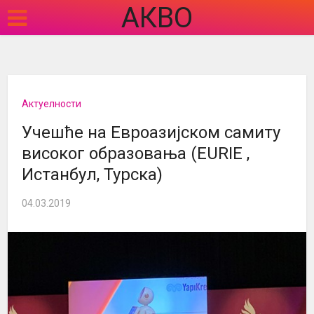
АКВО
Актуелности
Учешће на Евроазијском самиту
високог образовања (EURIE ,
Истанбул, Турска)
04.03.2019