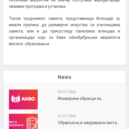
посебним акцентом на значај поступака акредитације
оваквих програма и установа.
Током тродневног самита, представници Агенције су
имали прилику да размијене искуства са учесницима
самита, али и да присуствују панелима агенција и
организација које се баве обезбјеђењем квалитета
високог образовања.
News
30.07.2026
Иновирани обрасци за...
01.07.2026
Објављена је ажурирана листа...