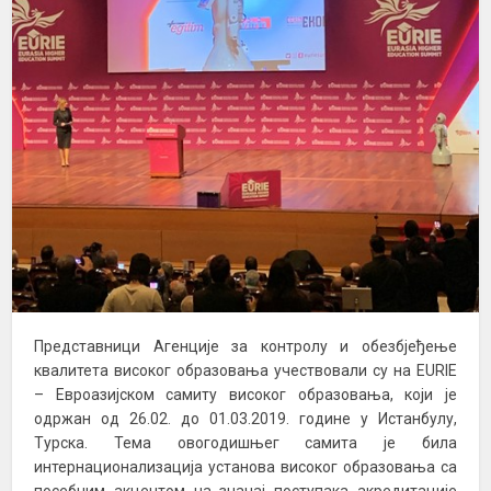
Представници Агенције за контролу и обезбјеђење
квалитета високог образовања учествовали су на EURIE
– Евроазијском самиту високог образовања, који је
одржан од 26.02. до 01.03.2019. године у Истанбулу,
Турска. Тема овогодишњег самита је била
интернационализација установа високог образовања са