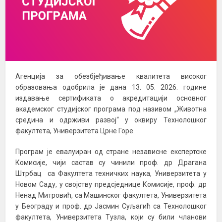
Агенција за обезбјеђивање квалитета високог
образовања одобрила је дана 13. 05. 2026. године
издавање сертификата о акредитацији основног
академског студијског програма под називом „Животна
средина и одрживи развој“ у оквиру Технолошког
факултета, Универзитета Црне Горе.
Програм је евалуиран од стране независне експертске
Комисије, чији састав су чинили проф. др Драгана
Штрбац са Факултета техничких наука, Универзитета у
Новом Саду, у својству предсједнице Комисије, проф. др
Ненад Митровић, са Машинског факултета, Универзитета
у Београду и проф. др Јасмин Суљагић са Технолошког
факултета, Универзитета Тузла, који су били чланови