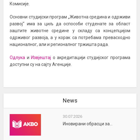
Комисије.
Основни студијски програм „Животна средина и одрживи
развој“ има за циљ да оспособи студенате за област
заштите животне средине у складу са концепцијом
одрживог развоја, а у корак са потребама превасходно
националног, али и регионалног тржишта рада.
Одлука
и
Извјештај
о акредитацији студијског програма
доступни су на сајту Агенције.
News
30.07.2026
Иновирани обрасци за...