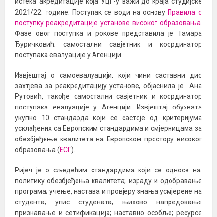
истека акредитације која УЦГ-у важи до краја студијске
2021/22. године. Поступак се води на основу
Правила о
поступку реакредитације установе високог образовања
.
Фазе овог поступка и рокове представила је Тамара
Ђуричковић, самостални савјетник и координатор
поступака евалуације у Агенцији.
Извјештај о самоевалуацији, који чини саставни дио
захтјева за реакредитацију установе, објаснила је Ана
Рутовић, такође самостални савјетник и координатор
поступака евалуације у Агенцији. Извјештај обухвата
укупно 10 стандарда који се састоје од критеријума
усклађених са Европским стандардима и смјерницама за
обезбјеђење квалитета на Европском простору високог
образовања (
ЕСГ
).
Ријеч је о сљедећим стандардима који се односе на:
политику обезбјеђења квалитета; израду и одобравање
програма; учење, настава и провјеру знања усмјерене на
студента; упис студената, њихово напредовање
признавање и сетификација; наставно особље; ресурсе