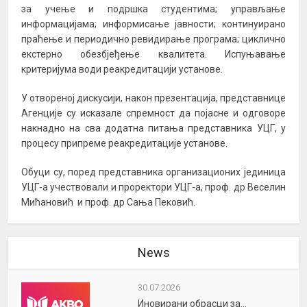
за учење и подршка студентима; управљање
информацијама; информисање јавности; континуирано
праћење и периодично ревидирање програма; циклично
екстерно обезбјеђење квалитета. Испуњавање
критеријума води реакредитацији установе.
У отвореној дискусији, након презентација, представнице
Агенције су исказале спремност да појасне и одговоре
накнадно на сва додатна питања представника УЦГ, у
процесу припреме реакредитације установе.
Обуци су, поред представника организационих јединица
УЦГ-а учествовали и проректори УЦГ-а, проф. др Веселин
Мићановић и проф. др Сања Пековић.
News
30.07.2026
Иновирани обрасци за...