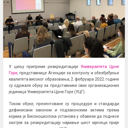
У циљу припреме реакредитације
Универзитета Црне
Горе
, представнице Агенције за контролу и обезбјеђење
квалитета високог oбразовања, 2. фебруара 2022. године
су одржале обуку за представнике свих организационих
јединица Универзитета Црне Горе (УЦГ).
Током обуке, презентоване су процедуре и стандарди
дефинисани законом и подзаконским актима према
којима је Високошколска установа у обавези да поднесе
захтјев за реакредитацију најмање шест мјесеци прије