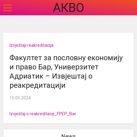
АКВО
Izvještaji reakreditacija
Факултет за пословну економију
и право Бар, Универзитет
Адриатик – Извјештај о
реакредитацији
10.05.2024
Izvještaj o reakreditaciji_FPEP_Bar
News