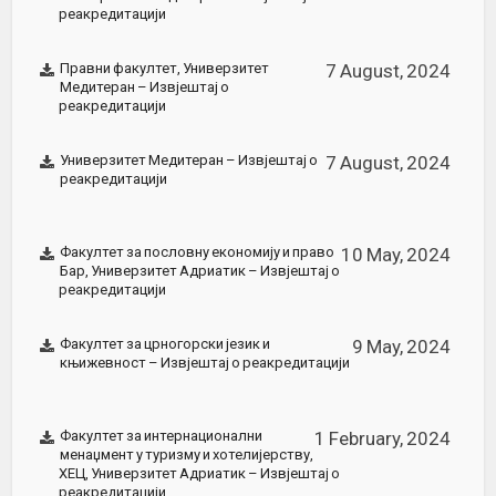
реакредитацији
Правни факултет, Универзитет
7 August, 2024
Медитеран – Извјештај о
реакредитацији
Универзитет Медитеран – Извјештај о
7 August, 2024
реакредитацији
Факултет за пословну економију и право
10 May, 2024
Бар, Универзитет Адриатик – Извјештај о
реакредитацији
Факултет за црногорски језик и
9 May, 2024
књижевност – Извјештај о реакредитацији
Факултет за интернационални
1 February, 2024
менаџмент у туризму и хотелијерству,
ХЕЦ, Универзитет Адриатик – Извјештај о
реакредитацији