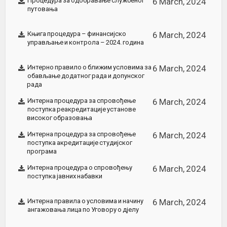
Процедура за одобравање службеног
6 March, 2024
путовања
Књига процедура – финансијско
6 March, 2024
управљање и контрола – 2024. година
Интерно правило о ближим условима за
6 March, 2024
обављање додатног рада и допунског
рада
Интерна процедура за спровођење
6 March, 2024
поступка реакредитације установе
високог образовања
Интерна процедура за спровођење
6 March, 2024
поступка акредитације студијског
програма
Интерна процедура о спровођењу
6 March, 2024
поступка јавних набавки
Интерна правила о условима и начину
6 March, 2024
ангажовања лица по Уговору о д‌јелу