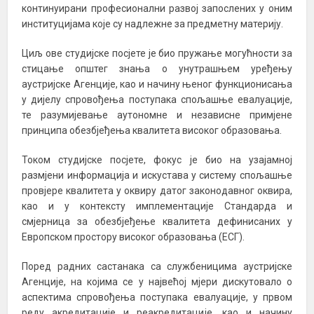
континуирани професионални развој запослених у оним
институцијама које су надлежне за предметну материју.
Циљ ове студијске посјете је био пружање могућности за
стицање општег знања о унутрашњем уређењу
аустријске Агенције, као и начину њеног функционисања
у дијелу спровођења поступака спољашње евалуације,
те разумијевање аутономне и независне примјене
принципа обезбјеђења квалитета високог образовања.
Током студијске посјете, фокус је био на узајамној
размјени информација и искустава у систему спољашње
провјере квалитета у оквиру датог законодавног оквира,
као и у контексту имплементације Стандарда и
смјерница за обезбјеђење квалитета дефинисаних у
Европском простору високог образовања (ЕСГ).
Поред радних састанака са службеницима аустријске
Агенције, на којима се у највећој мјери дискутовало о
аспектима спровођења поступака евалуације, у првом
реду акредитације и реакредитације, као и начину