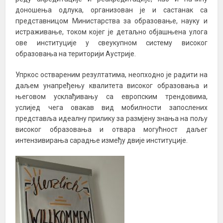
доношења одлука, организован је и састанак са
представницом Министарства за образовање, науку и
истраживање, током којег је детаљно објашњена улога
ове институције у свеукупном систему високог
образовања на територији Аустрије.
Упркос оствареним резултатима, неопходно је радити на
даљем унапређењу квалитета високог образовања и
његовом усклађивању са европским трендовима,
услијед чега овакав вид мобилности запослених
представља идеалну прилику за размјену знања на пољу
високог образовања и отвара могућност даљег
интензивирања сарадње између двије институције.