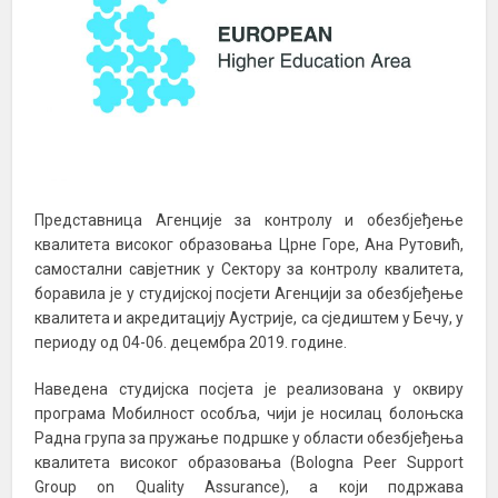
Представница Агенције за контролу и обезбјеђење
квалитета високог образовања Црне Горе, Ана Рутовић,
самостални савјетник у Сектору за контролу квалитета,
боравила је у студијској посјети Агенцији за обезбјеђење
квалитета и акредитацију Аустрије, са сједиштем у Бечу, у
периоду од 04-06. децембра 2019. године.
Наведена студијска посјета је реализована у оквиру
програма Мобилност особља, чији је носилац болоњска
Радна група за пружање подршке у области обезбјеђења
квалитета високог образовања (Bologna Peer Support
Group on Quality Assurance), а који подржава